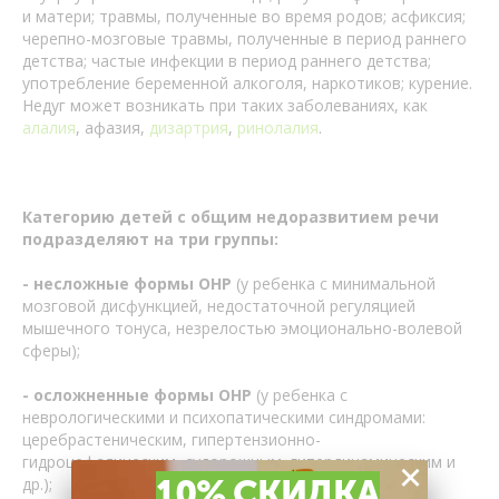
и матери; травмы, полученные во время родов; асфиксия;
черепно-мозговые травмы, полученные в период раннего
детства; частые инфекции в период раннего детства;
употребление беременной алкоголя, наркотиков; курение.
Недуг может возникать при таких заболеваниях, как
алалия
, афазия,
дизартрия
,
ринолалия
.
Категорию детей с общим недоразвитием речи
подразделяют на три группы:
- несложные формы ОНР
(у ребенка с минимальной
мозговой дисфункцией, недостаточной регуляцией
мышечного тонуса, незрелостью эмоционально-волевой
сферы);
- осложненные формы ОНР
(у ребенка с
неврологическими и психопатическими синдромами:
церебрастеническим, гипертензионно-
гидроцефалическим, судорожным, гипердинамическим и
×
10% СКИДКА
др.);