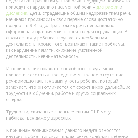
недостатки в развитии устной речи в будущем неизбежно
приведут к нарушению письменной речи –
дисграфии
и
дислексии
. Дети, страдающие общим недоразвитием речи,
начинают произносить свои первые слова достаточно
поздно – в 3-4 года. При этом их речь неправильно
оформлена и практически непонятна для окружающих. В
связи с этим у ребенка нарушается вербальная
деятельность. Кроме того, возникают такие проблемы,
как нарушение памяти, снижение умственной
деятельности, невнимательность.
Игнорирование признаков подобного недуга может
привести к сложным последствиям: полное отсутствие
речи; эмоциональная замкнутость ребёнка, который
замечает, что он отличается от сверстников; дальнейшие
трудности в обучении, работе и других социальных
сферах.
Трудности, связанные с невылеченным ОНР могут
наблюдаться даже у взрослых
К причинам возникновения данного недуга относятся
внутриутробная гипоксия плода; резус-конфликт ребенка