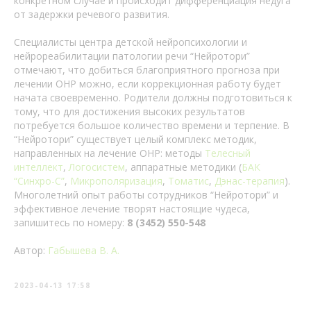
конкретном случае и происходит дифференциация недуга
от задержки речевого развития.
Специалисты центра детской нейропсихологии и
нейрореабилитации патологии речи “Нейротори”
отмечают, что добиться благоприятного прогноза при
лечении ОНР можно, если коррекционная работу будет
начата своевременно. Родители должны подготовиться к
тому, что для достижения высоких результатов
потребуется большое количество времени и терпение. В
“Нейротори” существует целый комплекс методик,
направленных на лечение ОНР: методы
Телесный
интеллект
,
Логосистем
, аппаратные методики (
БАК
“Синхро-С”
,
Микрополяризация
,
Томатис
,
Дэнас-терапия
).
Многолетний опыт работы сотрудников “Нейротори” и
эффективное лечение творят настоящие чудеса,
запишитесь по номеру:
8 (3452) 550-548
Автор:
Габышева В. А.
2023-04-13 17:58