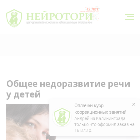
г. Тюмень, ул. Николая Федорова 6, корп. 1
8 (3452) 550-548
neyrotori@gmail.com
Записаться
Общее недоразвитие речи
у детей
×
Оплачен куср 
коррекционных занятий
Андрей из Калининграда 
только что оформил заказ на 
15 873
 р.