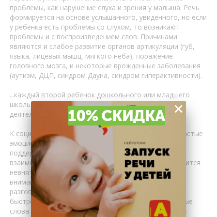
проблемы, как нарушение слуха и зрения у малыша. Речь
формируется на основе услышанного, увиденного, но если
у ребенка есть проблемы со слухом, то возникают
проблемы и с воспроизведением слов. Причинами
являются и слабое развитие органов артикуляции (губ,
языка, лицевых мышц, мягкого нёба), поражение
головного мозга, и некоторые врожденные заболевания
(аутизм, ДЦП, синдром Дауна, синдром гиперактивности).
...каждый второй ребенок дошкольного или младшего
×
школьного возраста имеет отклонения в речевой
10% СКИДКА
деятельности.
К социальным факторам нейропсихологи относят частые
эмоциональные стрессы, поэтому очень важно
поддерживать в семье гармоничную атмосферу
взаимоотношений. К это группе причин также относится
невнятная речь окружающих людей, недостаточное
внимание к ребенку, когда ему просто не с кем
разговаривать, или же взрослые говорят настолько
быстро, что малыш не успевает вычленить отдельные
слова и, в конце концов, перестает пытаться понять