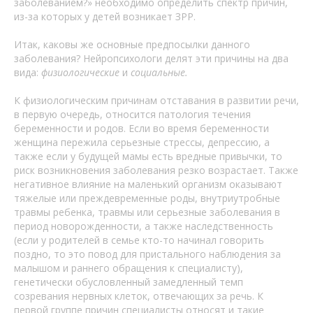
заболеванием?» необходимо определить спектр причин,
из-за которых у детей возникает ЗРР.
Итак, каковы же основные предпосылки данного
заболевания? Нейропсихологи делят эти причины на два
вида:
физиологические
и
социальные.
К физиологическим причинам отставания в развитии речи,
в первую очередь, относится патология течения
беременности и родов. Если во время беременности
женщина пережила серьезные стрессы, депрессию, а
также если у будущей мамы есть вредные привычки, то
риск возникновения заболевания резко возрастает. Также
негативное влияние на маленький организм оказывают
тяжелые или преждевременные роды, внутриутробные
травмы ребенка, травмы или серьезные заболевания в
период новорожденности, а также наследственность
(если у родителей в семье кто-то начинал говорить
поздно, то это повод для пристального наблюдения за
малышом и раннего обращения к специалисту),
генетически обусловленный замедленный темп
созревания нервных клеток, отвечающих за речь. К
первой группе причин специалисты относят и такие