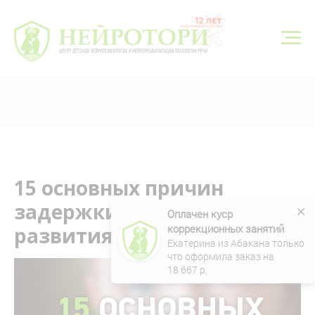
г. Тюмень, ул. Николая Федорова 6, корп. 1
8 (3452) 550-548
neyrotori@gmail.com
Записаться
15 основных причин
задержки речевого
×
Оплачен куср 
коррекционных занятий
развития
Екатерина из Абакана только 
что оформила заказ на 
18 667
 р.