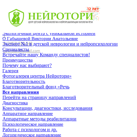
Главная
Вернуться на главную страницу
О центре
г. Тюмень, ул. Николая Федорова 6, корп.
Экологичный центр с уникальной историей
1
О Габышевой Виктории Анатольевне
8 (3452) 550-548
Эксперт №1 в детской неврологии и нейропсихологии
Специалисты
neyrotori@gmail.com
Встречайте нашу Команду специалистов!
Преимущества
Почему нас выбирают?
Галерея
Фотогалерея центра Нейротори»
Благотворительность
Благотворительный фонд «Речь
Все направления
Перейти на страницу направлений
Диагностика
Консультации, диагностики, исследования
Аппаратное направление
Аппаратные методы реабилитации
Психологическое направление
Работа с психологом и др.
Логопедическое направление