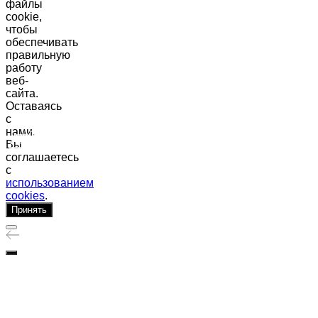
файлы
Центральное отделение Нейротори:
cookie,
Записывайтесь по номеру:
чтобы
обеспечивать
Задайте ваш вопрос в письме:
правильную
Посмотреть на карте
работу
веб-
8 (3452) 550-548
сайта.
Оставаясь
neyrotori@gmail.com
с
нами,
Вы
соглашаетесь
с
использованием
cookies
.
Принять