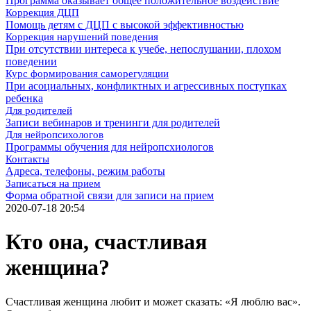
Программа оказывает общее положительное воздействие
Коррекция ДЦП
Помощь детям с ДЦП с высокой эффективностью
Коррекция нарушений поведения
При отсутствии интереса к учебе, непослушании, плохом
поведении
Курс формирования саморегуляции
При асоциальных, конфликтных и агрессивных поступках
ребенка
Для родителей
Записи вебинаров и тренинги для родителей
Для нейропсихологов
Программы обучения для нейропсхиологов
Контакты
Адреса, телефоны, режим работы
Записаться на прием
Форма обратной связи для записи на прием
2020-07-18 20:54
Кто она, счастливая
женщина?
Счастливая женщина любит и может сказать: «Я люблю вас».