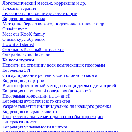
Логопедический массаж, коррекция и др.
Телесная терапия
Телесное направление реабилитации
Коррекционная школа
Методика береславского, подготовка к школе и др.
Онлайн курс
Meet our KooK family
Очный курс обучения
How it all started
Семинар «Телесный интеллект»
Our partners and investors
Ко всем курсам
Перейти на страницу всех комплексных программ
Коррекция ЗРР
Cтимулирование речевых зон головного мозга
Коррекция дизартрии
Высокоэффективный метод помощи детям с дизартрией
Коррекция нарушений поведения (до 4-х лет)
Программа коррекции на 14 дней
Коррекция аутистического спектра
Разрабатывается индивидуально для каждого ребенка
Коррекция гиперактивности
Профессиональные методы и способы коррекции
гиперактивности
Коррекция успеваемости в школе