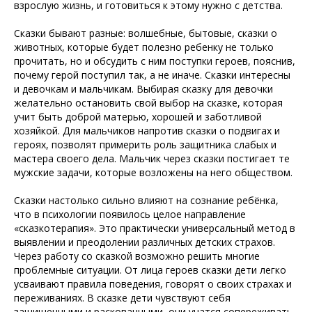
взрослую жизнь, и готовиться к этому нужно с детства.
Сказки бывают разные: волшебные, бытовые, сказки о
животных, которые будет полезно ребенку не только
прочитать, но и обсудить с ним поступки героев, пояснив,
почему герой поступил так, а не иначе. Сказки интересны
и девочкам и мальчикам. Выбирая сказку для девочки
желательно остановить свой выбор на сказке, которая
учит быть доброй матерью, хорошей и заботливой
хозяйкой. Для мальчиков напротив сказки о подвигах и
героях, позволят примерить роль защитника слабых и
мастера своего дела. Мальчик через сказки постигает те
мужские задачи, которые возложены на него обществом.
Сказки настолько сильно влияют на сознание ребёнка,
что в психологии появилось целое направление
«сказкотерапия». Это практически универсальный метод в
выявлении и преодолении различных детских страхов.
Через работу со сказкой возможно решить многие
проблемные ситуации. От лица героев сказки дети легко
усваивают правила поведения, говорят о своих страхах и
переживаниях. В сказке дети чувствуют себя
защищенными и раскованными, они учатся сопереживать