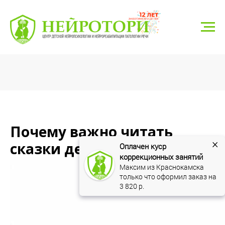
г. Тюмень, ул. Николая Федорова 6, корп. 1
8 (3452) 550-548
neyrotori@gmail.com
Записаться
Почему важно читать
×
сказки детям?
Оплачен куср 
коррекционных занятий
Максим из Краснокамска 
только что оформил заказ на 
3 820
 р.