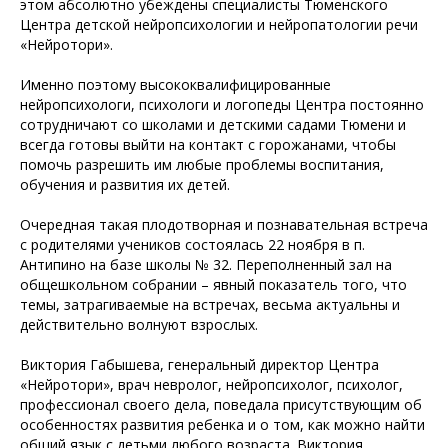
этом абсолютно убеждены специалисты Тюменского
Центра детской нейропсихологии и нейропатологии речи
«Нейротори».
Именно поэтому высококвалифицированные
нейропсихологи, психологи и логопеды Центра постоянно
сотрудничают со школами и детскими садами Тюмени и
всегда готовы выйти на контакт с горожанами, чтобы
помочь разрешить им любые проблемы воспитания,
обучения и развития их детей.
Очередная такая плодотворная и познавательная встреча
с родителями учеников состоялась 22 ноября в п.
Антипино на базе школы № 32. Переполненный зал на
общешкольном собрании – явный показатель того, что
темы, затрагиваемые на встречах, весьма актуальны и
действительно волнуют взрослых.
Виктория Габышева, генеральный директор Центра
«Нейротори», врач невролог, нейропсихолог, психолог,
профессионал своего дела, поведала присутствующим об
особенностях развития ребенка и о том, как можно найти
общий язык с детьми любого возраста. Виктория