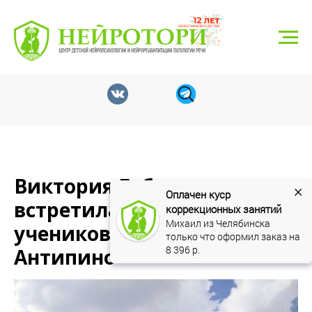
г. Тюмень, ул. Николая Федорова 6, корп. 1
8 (3452) 550-548
neyrotori@gmail.com
Записаться
Виктория Габышева
×
Оплачен куср 
встретилась с родителями
коррекционных занятий
Михаил из Челябинска 
учеников школы № 32 п.
только что оформил заказ на 
8 396
 р.
Антипино