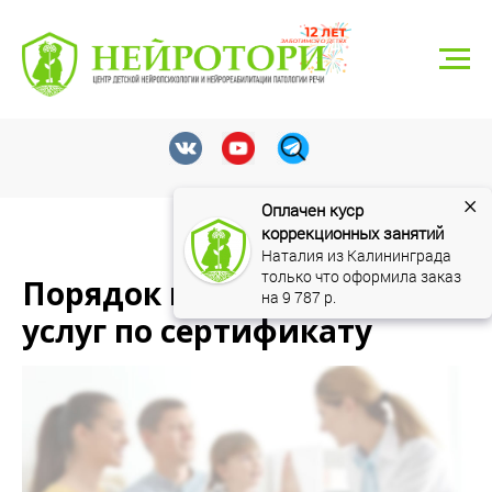
г. Тюмень, ул. Николая Федорова 6, корп. 1
8 (3452) 550-548
neyrotori@gmail.com
Записаться
×
Оплачен куср 
коррекционных занятий
Наталия из Калининграда 
только что оформила заказ 
Порядок предоставления
на 
9 787
 р.
услуг по сертификату