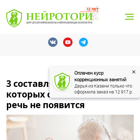
г. Тюмень, ул. Николая Федорова 6, корп. 1
8 (3452) 550-548
neyrotori@gmail.com
Записаться
×
Оплачен куср 
коррекционных занятий
3 составляющих, без
Дарья из Казани только что 
которых самостоятельная
оформила заказ на 
12 917
 р.
речь не появится