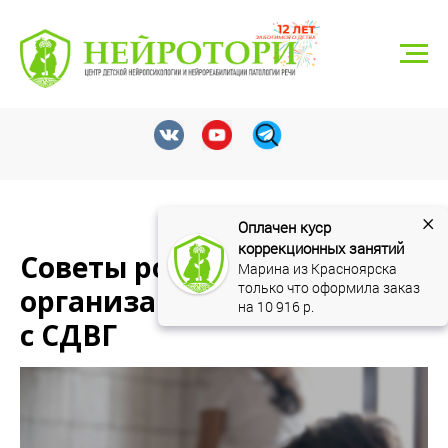
г. Тюмень, ул. Николая Федорова 6, корп. 1
8 (3452) 550-548
neyrotori@gmail.com
Записаться
×
Оплачен куср 
коррекционных занятий
Советы родителям по
Марина из Красноярска 
только что оформила заказ 
организации быта ребенка
на 
10 916
 р.
с СДВГ