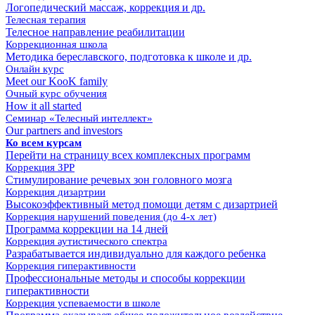
Логопедический массаж, коррекция и др.
Телесная терапия
Телесное направление реабилитации
Коррекционная школа
Методика береславского, подготовка к школе и др.
Онлайн курс
Meet our KooK family
Очный курс обучения
How it all started
Семинар «Телесный интеллект»
Our partners and investors
Ко всем курсам
Перейти на страницу всех комплексных программ
Коррекция ЗРР
Cтимулирование речевых зон головного мозга
Коррекция дизартрии
Высокоэффективный метод помощи детям с дизартрией
Коррекция нарушений поведения (до 4-х лет)
Программа коррекции на 14 дней
Коррекция аутистического спектра
Разрабатывается индивидуально для каждого ребенка
Коррекция гиперактивности
Профессиональные методы и способы коррекции
гиперактивности
Коррекция успеваемости в школе