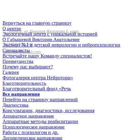
Главная
Вернуться на главную страницу
О центре
г. Тюмень, ул. Николая Федорова 6, корп.
Экологичный центр с уникальной историей
1
О Габышевой Виктории Анатольевне
8 (3452) 550-548
Эксперт №1 в детской неврологии и нейропсихологии
Специалисты
neyrotori@gmail.com
Встречайте нашу Команду специалистов!
Преимущества
Почему нас выбирают?
Галерея
Фотогалерея центра Нейротори»
Благотворительность
Благотворительный фонд «Речь
Все направления
Перейти на страницу направлений
Диагностика
Консультации, диагностики, исследования
Аппаратное направление
Аппаратные методы реабилитации
Психологическое направление
Работа с психологом и др.
Логопедическое направление