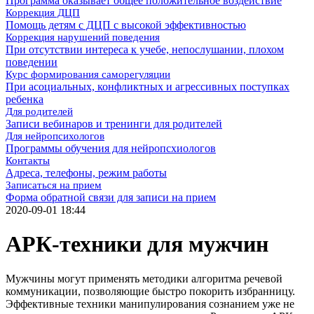
Программа оказывает общее положительное воздействие
Коррекция ДЦП
Помощь детям с ДЦП с высокой эффективностью
Коррекция нарушений поведения
При отсутствии интереса к учебе, непослушании, плохом
поведении
Курс формирования саморегуляции
При асоциальных, конфликтных и агрессивных поступках
ребенка
Для родителей
Записи вебинаров и тренинги для родителей
Для нейропсихологов
Программы обучения для нейропсхиологов
Контакты
Адреса, телефоны, режим работы
Записаться на прием
Форма обратной связи для записи на прием
2020-09-01 18:44
АРК-техники для мужчин
Мужчины могут применять методики алгоритма речевой
коммуникации, позволяющие быстро покорить избранницу.
Эффективные техники манипулирования сознанием уже не