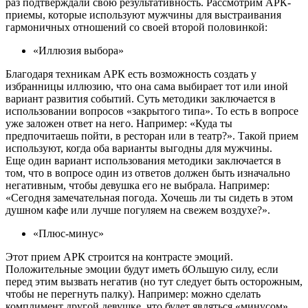
раз подтверждали свою результативность. Рассмотрим АРК-
приемы, которые используют мужчины для выстраивания
гармоничных отношений со своей второй половинкой:
«Иллюзия выбора»
Благодаря техникам АРК есть возможность создать у
избранницы иллюзию, что она сама выбирает тот или иной
вариант развития событий. Суть методики заключается в
использовании вопросов «закрытого типа». То есть в вопросе
уже заложен ответ на него. Например: «Куда ты
предпочитаешь пойти, в ресторан или в театр?». Такой прием
используют, когда оба варианты выгодны для мужчины.
Еще один вариант использования методики заключается в
том, что в вопросе один из ответов должен быть изначально
негативным, чтобы девушка его не выбрала. Например:
«Сегодня замечательная погода. Хочешь ли ты сидеть в этом
душном кафе или лучше погуляем на свежем воздухе?».
«Плюс-минус»
Этот прием АРК строится на контрасте эмоций.
Положительные эмоции будут иметь бОльшую силу, если
перед этим вызвать негатив (но тут следует быть осторожным,
чтобы не перегнуть палку). Например: можно сделать
комплимент другой девушке, что будет являться «минусом»,