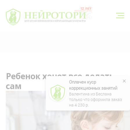
г. Тюмень, ул. Николая Федорова 6, корп. 1
8 (3452) 550-548
neyrotori@gmail.com
Записаться
Ребенок хочет все делать
×
Оплачен куср 
сам
коррекционных занятий
Валентина из Беслана 
только что оформила заказ 
на 
4 230
 р.