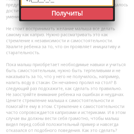
предупредить ребенка, что если с первого раза не удалось
достичь желаемого, то не стоит отчаиваться, ведь
Получить!
умение приходит с опытом.
Не стоит воспринимать желание малыша все делать
самому как каприз. Нужно рассматривать это как
стремление к независимости и самостоятельности.
Хвалите ребенка за то, что он проявляет инициативу и
старательность.
Пока малыш приобретает необходимые навыки и учиться
быть самостоятельным, нужно быть терпеливыми и не
наказывать за то, что у него не получилось, например,
налить воду в стакан. Он нечаянно пролил на стол? В
следующий раз подскажите, как сделать это правильно.
Не заостряйте внимание ребенка на ошибках и неудачах.
Цените стремление малыша к самостоятельности и
помогайте ему в этом. Стремление к самостоятельности
часто сопровождается капризами и истериками. И в этом
случае вы должны вести себя грамотно, чтобы малыш
видел перед собой положительный пример и навсегда
отказался от подобного поведения. Как это сделать?