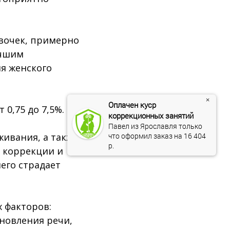
евочек, примерно
учшим
я женского
×
Оплачен куср 
0,75 до 7,5%.
коррекционных занятий
Павел из Ярославля только 
что оформил заказ на 
16 404
живания, а также
р.
х коррекции и
него страдает
 факторов:
ановления речи,