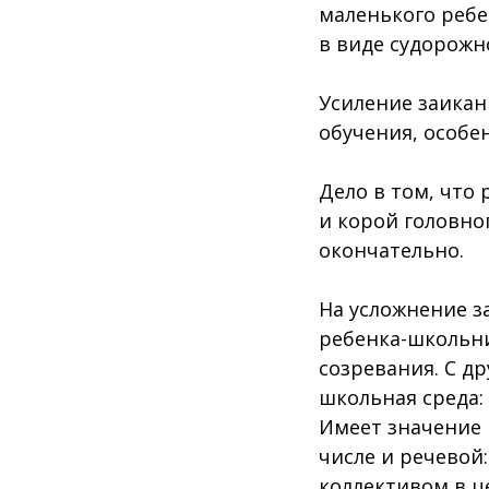
маленького ребе
в виде судорожн
Усиление заикан
обучения, особен
Дело в том, что
и корой головно
окончательно.
На усложнение з
ребенка-школьни
созревания. С д
школьная среда:
Имеет значение 
числе и речевой
коллективом в ц