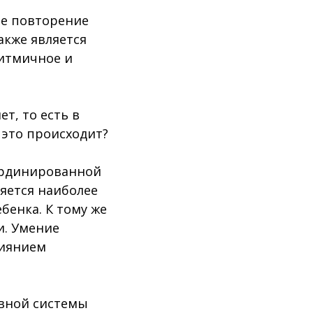
ое повторение
акже является
ритмичное и
ет, то есть в
 это происходит?
ординированной
яется наиболее
енка. К тому же
и. Умение
лиянием
рвной системы