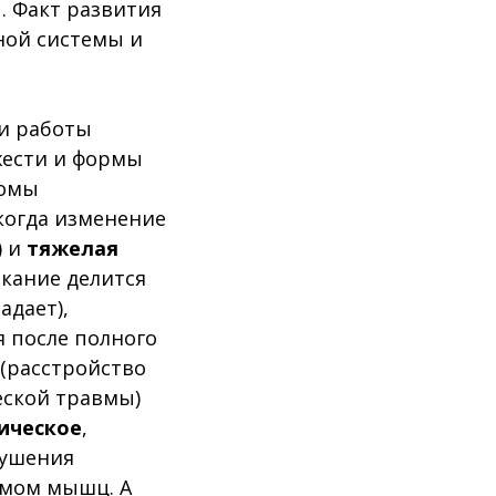
. Факт развития
ной системы и
ли работы
жести и формы
томы
когда изменение
) и
тяжелая
икание делится
адает),
 после полного
(расстройство
еской травмы)
ическое
,
рушения
змом мышц. А