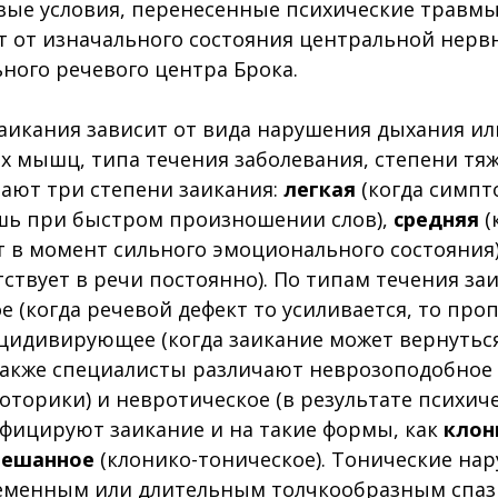
ые условия, перенесенные психические травмы
т от изначального состояния центральной нерв
ьного речевого центра Брока.
аикания зависит от вида нарушения дыхания и
 мышц, типа течения заболевания, степени тя
чают три степени заикания:
легкая
(когда симп
шь при быстром произношении слов),
средняя
(
т в момент сильного эмоционального состояния
тствует в речи постоянно). По типам течения за
 (когда речевой дефект то усиливается, то проп
цидивирующее (когда заикание может вернуться
Также специалисты различают неврозоподобное 
оторики) и невротическое (в результате психич
ифицируют заикание и на такие формы, как
клон
мешанное
(клонико-тоническое). Тонические на
еменным или длительным толчкообразным спа