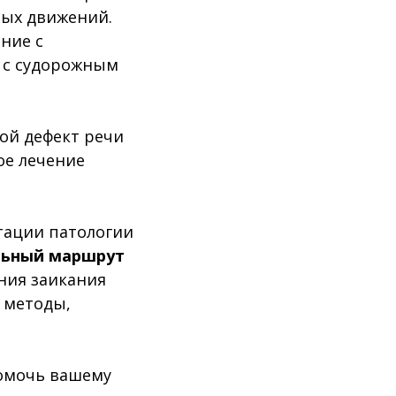
ных движений.
ние с
 с судорожным
ой дефект речи
ое лечение
тации патологии
льный маршрут
ния заикания
 методы,
помочь вашему