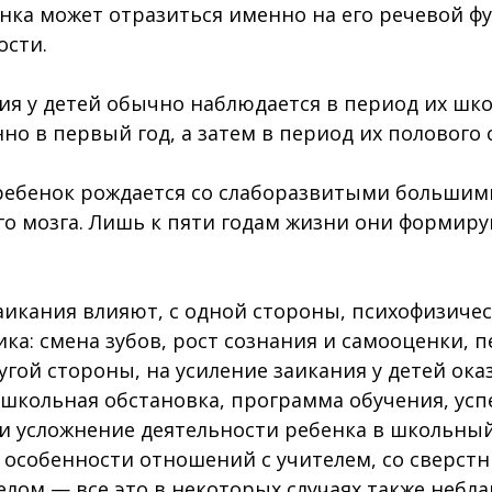
нка может отразиться именно на его речевой ф
ости.
ия у детей обычно наблюдается в период их шк
но в первый год, а затем в период их полового 
 ребенок рождается со слаборазвитыми больши
го мозга. Лишь к пяти годам жизни они формир
аикания влияют, с одной стороны, психофизиче
ка: смена зубов, рост сознания и самооценки, 
ругой стороны, на усиление заикания у детей ок
 школьная обстановка, программа обучения, усп
и усложнение деятельности ребенка в школьный
: особенности отношений с учителем, со сверст
елом — все это в некоторых случаях также небл