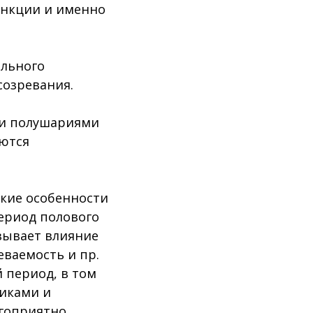
ункции и именно
ольного
созревания.
ми полушариями
уются
ские особенности
период полового
азывает влияние
еваемость и пр.
 период, в том
никами и
агоприятно