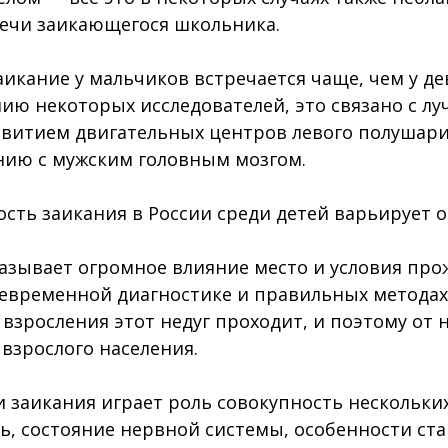
ечи заикающегося школьника.
заикание у мальчиков встречается чаще, чем у д
ению некоторых исследователей, это связано с л
витием двигательных центров левого полушари
нию с мужским головным мозгом.
ть заикания в России среди детей варьирует от 
азывает огромное влияние место и условия про
оевременной диагностике и правильных метода
 взросления этот недуг проходит, и поэтому от 
 взрослого населения.
 заикания играет роль совокупность нескольких
ь, состояние нервной системы, особенности ст