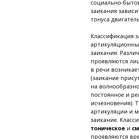
социально-бытов
заикания зависи
тонуса двигател
Классификация з
артикуляционных
заикания. Разли
проявляются ли
в речи возникае
(заикание прису
на волнообразное
постоянное и ре
исчезновения). 
артикуляции и м
заикание. Класс
тоническое
и
с
проявляются вр