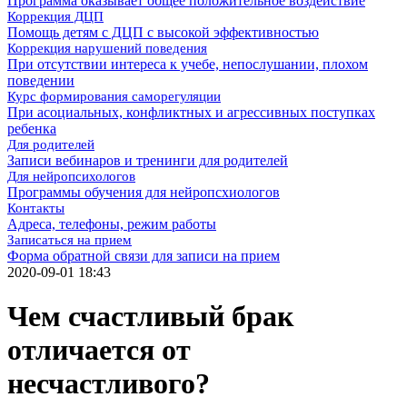
Программа оказывает общее положительное воздействие
Коррекция ДЦП
Помощь детям с ДЦП с высокой эффективностью
Коррекция нарушений поведения
При отсутствии интереса к учебе, непослушании, плохом
поведении
Курс формирования саморегуляции
При асоциальных, конфликтных и агрессивных поступках
ребенка
Для родителей
Записи вебинаров и тренинги для родителей
Для нейропсихологов
Программы обучения для нейропсхиологов
Контакты
Адреса, телефоны, режим работы
Записаться на прием
Форма обратной связи для записи на прием
2020-09-01 18:43
Чем счастливый брак
отличается от
несчастливого?