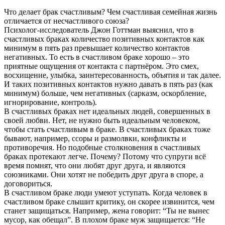
Что делает брак счастливым? Чем счастливая семейная жизнь
отличается от несчастливого союза?
Психолог-исследователь Джон Готтман выяснил, что в
счастливых браках количество позитивных контактов как
минимум в пять раз превышает количество контактов
негативных. То есть в счастливом браке хорошо – это
приятные ощущения от контакта с партнёром. Это смех,
восхищение, улыбка, заинтересованность, объятия и так далее.
И таких позитивных контактов нужно давать в пять раз (как
минимум) больше, чем негативных (сарказм, оскорбление,
игнорирование, контроль).
В счастливых браках нет идеальных людей, совершенных в
своей любви. Нет, не нужно быть идеальным человеком,
чтобы стать счастливым в браке. В счастливых браках тоже
бывают, например, ссоры и размолвки, конфликты и
противоречия. Но подобные столкновения в счастливых
браках протекают легче. Почему? Потому что супруги всё
время помнят, что они любят друг друга, и являются
союзниками. Они хотят не победить друг друга в споре, а
договориться.
В счастливом браке люди умеют уступать. Когда человек в
счастливом браке слышит критику, он скорее извинится, чем
станет защищаться. Например, жена говорит: “Ты не вынес
мусор, как обещал”. В плохом браке муж защищается: “Не