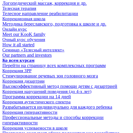
Логопедический массаж, коррекция и др.
Телесная терапия
Телесное направление реабилитации
Коррекционная школа
Методика береславского, подготовка к школе и др.
Онлайн курс
Meet our KooK family
Очный курс обучения
How it all started
Семинар «Телесный интеллект»
Our partners and investors
Ко всем курсам
Перейти на страницу всех комплексных программ
Коррекция ЗРР
Cтимулирование речевых зон головного мозга
Коррекция дизартрии
Высокоэффективный метод помощи детям с дизартрией
Коррекция нарушений поведения (до 4-х лет)
Программа коррекции на 14 дней
Коррекция аутистического спектра
Разрабатывается индивидуально для каждого ребенка
Коррекция гиперактивности
Профессиональные методы и способы коррекции
гиперактивности
Коррекция успеваемости в школе