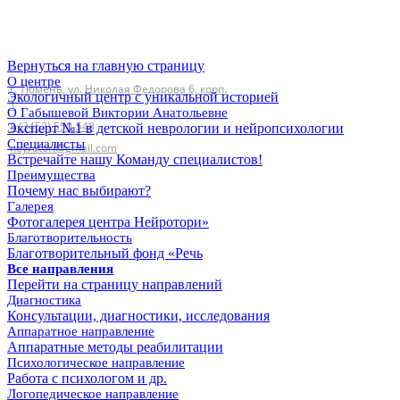
Главная
Вернуться на главную страницу
О центре
г. Тюмень, ул. Николая Федорова 6, корп.
Экологичный центр с уникальной историей
1
О Габышевой Виктории Анатольевне
8 (3452) 550-548
Эксперт №1 в детской неврологии и нейропсихологии
Специалисты
neyrotori@gmail.com
Встречайте нашу Команду специалистов!
Преимущества
Почему нас выбирают?
Галерея
Фотогалерея центра Нейротори»
Благотворительность
Благотворительный фонд «Речь
Все направления
Перейти на страницу направлений
Диагностика
Консультации, диагностики, исследования
Аппаратное направление
Аппаратные методы реабилитации
Психологическое направление
Работа с психологом и др.
Логопедическое направление