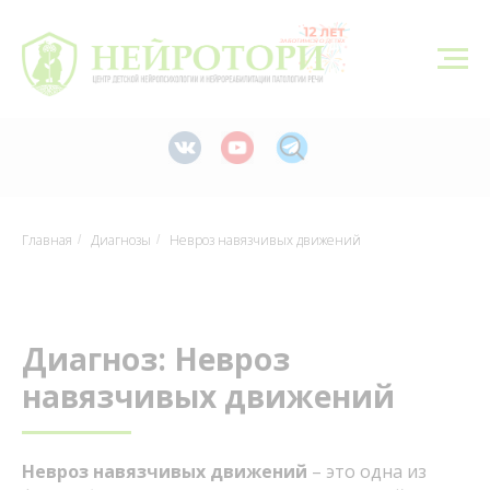
г. Тюмень, ул. Николая Федорова 6, корп. 1
8 (3452) 550-548
neyrotori@gmail.com
Записаться
Главная
Диагнозы
Невроз навязчивых движений
/
/
Диагноз: Невроз
навязчивых движений
Невроз навязчивых движений
– это одна из